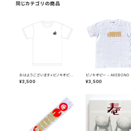
同じカテゴリの商品
おはようございます×ピノキオピー
ピノキオピー - AKEBONO
×あらいやかしこ「心」Tシャツ（ホ
ツ（白）
¥3,500
¥3,500
ワイト）