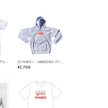
 Tシャ
ピノキオピー - AKEBONO パーカ
ー
¥7,700