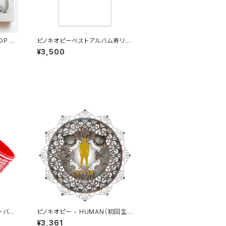
OP BE
ピノキオピーベストアルバム寿リリ
 寿
ースパーティ「ありがとう」Tシャツ
¥3,500
＋ステッカーセット
ーバン
ピノキオピー - HUMAN（初回生
産限定盤）
¥3,361