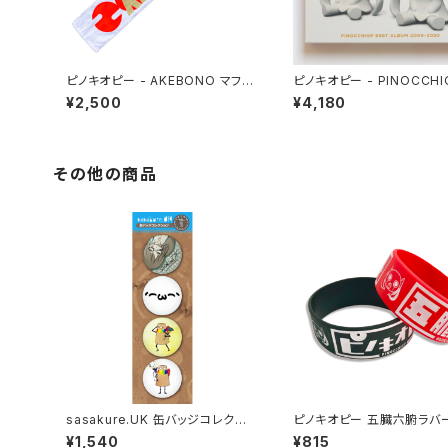
ピノキオピー - AKEBONO マフラ
ピノキオピー - PINOCCHI
ータオル
ST ALBUM 2009-2020
¥2,500
¥4,180
その他の商品
sasakure.UK 缶バッジコレクショ
ピノキオピー 五臓六腑ラバ
ン Vol.1
ド 各種
¥1,540
¥815