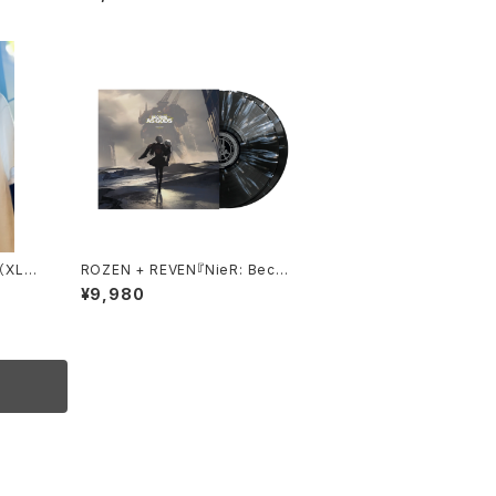
（XLサ
ROZEN + REVEN『NieR: Beco
me as Gods』（2枚組LP）
¥9,980