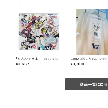
「セブンスドラゴンIII code:VFD」
CielA ボタンちゃんTシャツ
オリジナル・サウンドトラック&ソン
イズ限定）
¥3,667
¥3,800
グス
商品一覧に戻る