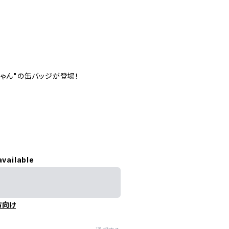
ちゃん"の缶バッジが登場！
available
方向け