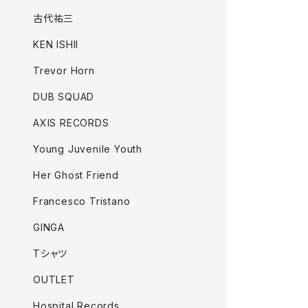
古代祐三
KEN ISHII
Trevor Horn
DUB SQUAD
AXIS RECORDS
Young Juvenile Youth
Her Ghost Friend
Francesco Tristano
GINGA
Tシャツ
OUTLET
Hospital Records