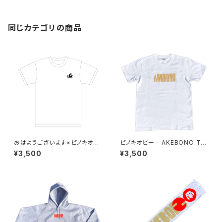
同じカテゴリの商品
おはようございます×ピノキオピ
ピノキオピー - AKEBONO Tシ
ー×あらいやかしこ「心」Tシャツ
ャツ（白）
¥3,500
¥3,500
（ホワイト）