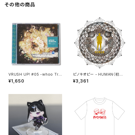
その他の商品
VRUSH UP! #05 -whoo Tri
ピノキオピー - HUMAN（初回
bute-
生産限定盤）
¥1,650
¥3,361