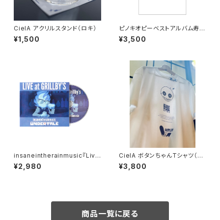
CielA アクリルスタンド（ロキ）
ピノキオピーベストアルバム寿リ
リースパーティ「ありがとう」Tシ
¥1,500
¥3,500
ャツ＋ステッカーセット
insaneintherainmusic『Live
CielA ボタンちゃんTシャツ（XL
at Grillby's』 (CD)
サイズ限定）
¥2,980
¥3,800
商品一覧に戻る