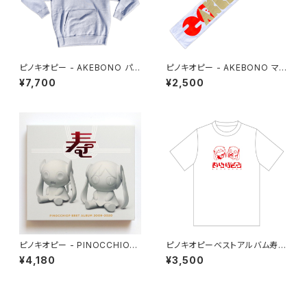
ピノキオピー - AKEBONO パ
ピノキオピー - AKEBONO マフ
ーカー
ラータオル
¥7,700
¥2,500
ピノキオピー - PINOCCHIOP
ピノキオピーベストアルバム寿リ
BEST ALBUM 2009-2020
リースパーティ「ありがとう」Tシ
¥4,180
¥3,500
寿
ャツ＋ステッカーセット