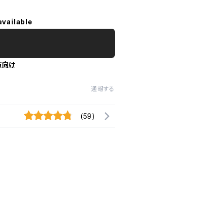
available
方向け
通報する
(59)