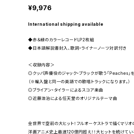
¥9,976
International shipping available
◆赤＆緑のカラーレコードLP2枚組
◆日本語解説書封入、歌詞・ライナーノーツ対訳付き
＜収録内容＞
◎クッパ声優役のジャック・ブラックが歌う「Peaches」
（※輸入盤と同一の英語での歌唱トラックになります。）
◎ブライアン・タイラーによるスコア楽曲
◎近藤浩治による任天堂のオリジナルテーマ曲
全世界で空前の大ヒット！フルオーケストラで描くマリオ
洋画アニメ史上最速120億円超え！！大ヒットを続けてい