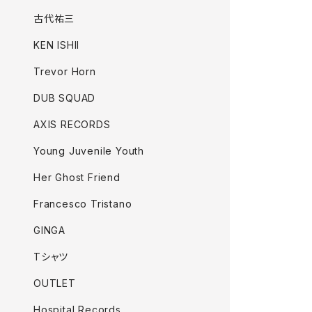
古代祐三
KEN ISHII
Trevor Horn
DUB SQUAD
AXIS RECORDS
Young Juvenile Youth
Her Ghost Friend
Francesco Tristano
GINGA
Tシャツ
OUTLET
Hospital Records