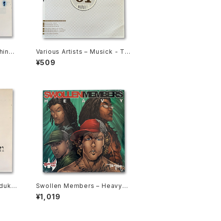
chine
Various Artists ‎– Musick - To
Play In The Club (EP)
¥509
dukti
Swollen Members ‎– Heavy
(2LP)
¥1,019