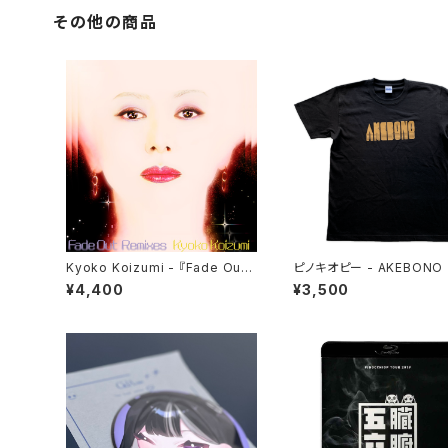
その他の商品
Kyoko Koizumi - 『Fade Out
ピノキオピー - AKEBONO
Remixes』
ツ（黒）
¥4,400
¥3,500