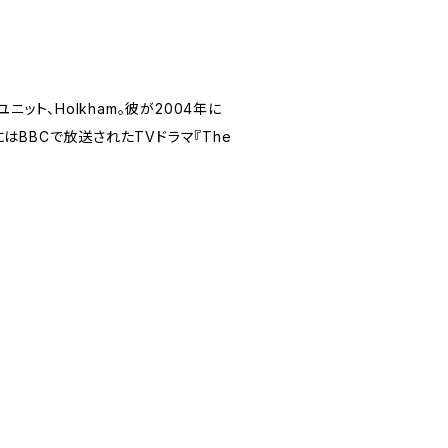
ニット、Holkham。彼が2004年に
年にはBBCで放送されたTVドラマ『The