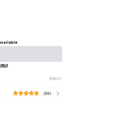
available
方向け
通報する
(59)