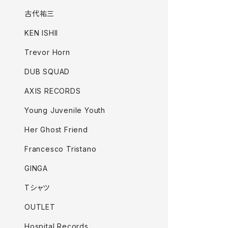
古代祐三
KEN ISHII
Trevor Horn
DUB SQUAD
AXIS RECORDS
Young Juvenile Youth
Her Ghost Friend
Francesco Tristano
GINGA
Tシャツ
OUTLET
Hospital Records