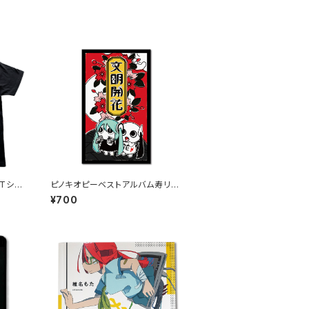
 Tシャ
ピノキオピーベストアルバム寿リリ
ースパーティ「文明開花」メッセー
¥700
ジカード