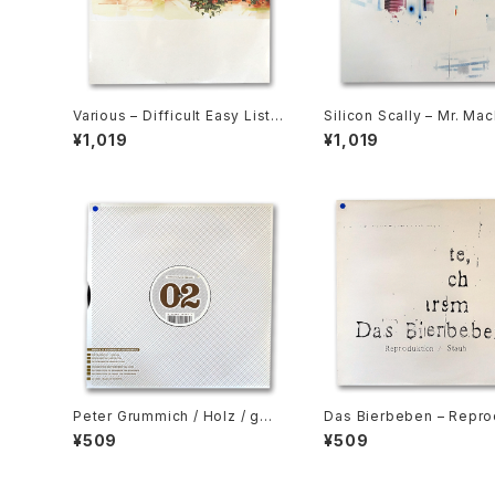
Various ‎– Difficult Easy Liste
Silicon Scally ‎– Mr. Ma
ning (2LP)
(2LP)
¥1,019
¥1,019
Peter Grummich / Holz / gwE
Das Bierbeben ‎– Repro
m ‎– Musick - To Play In The
on / Staub (12” EP)
¥509
¥509
Club (EP)