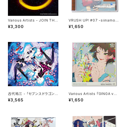
Various Artists - JOIN THE
VRUSH UP! #07 -siinamota
PAC - PAC-MAN 40th ANNI
Tribute-
¥3,300
¥1,650
VERSARY ALBUM -
古代祐三 - 「セブンスドラゴン２
Various Artists 『GINGA vs
０２０&２０２０-Ⅱ」 初音ミク・ア
U/M/A/A presents “有象無
¥3,565
¥1,650
レンジトラックス
象”』