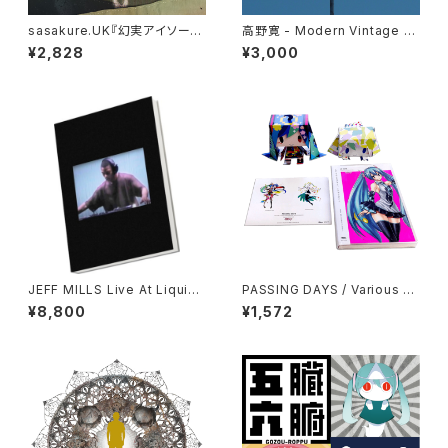
sasakure.UK『幻実アイソーポ
高野寛 - Modern Vintage Fu
ス』【通常盤】
ture
¥2,828
¥3,000
JEFF MILLS Live At Liquid
PASSING DAYS / Various Ar
Room ブック
tists feat. 初音ミク
¥8,800
¥1,572