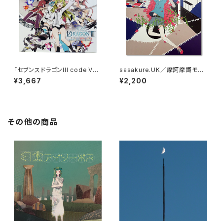
「セブンスドラゴンIII code:VF
sasakure.UK／摩訶摩謌モノ
D」オリジナル・サウンドトラック
モノシー
¥3,667
¥2,200
&ソングス
その他の商品