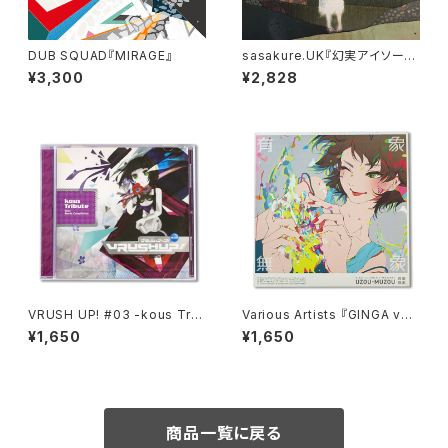
DUB SQUAD『MIRAGE』
sasakure.UK『幻実アイソーポ
ス』【通常盤】
¥3,300
¥2,828
VRUSH UP! #03 -kous Trib
Various Artists 『GINGA vs
ute-
U/M/A/A presents “有象無
¥1,650
¥1,650
象”』
商品一覧に戻る