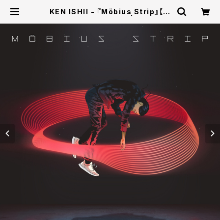
KEN ISHII - 『Möbius Strip』【完
全生産限定盤Type A】 | U/M/A/A
STORE