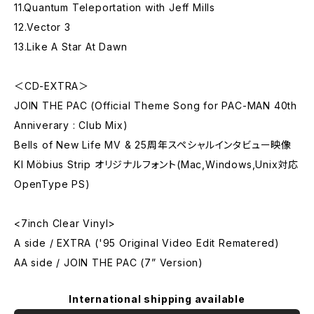
11.Quantum Teleportation with Jeff Mills
12.Vector 3
13.Like A Star At Dawn
＜CD-EXTRA＞
JOIN THE PAC (Official Theme Song for PAC-MAN 40th
Anniverary : Club Mix)
Bells of New Life MV & 25周年スペシャルインタビュー映像
KI Möbius Strip オリジナルフォント(Mac,Windows,Unix対応
OpenType PS)
<7inch Clear Vinyl>
A side / EXTRA ('95 Original Video Edit Rematered)
AA side / JOIN THE PAC (7” Version)
International shipping available