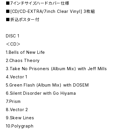
■7インチサイズハードカバー仕様
■[CD/CD-EXTRA/7inch Clear Vinyl] 3枚組
■折込ポスター付
DISC 1
＜CD＞
1.Bells of New Life
2.Chaos Theory
3.Take No Prisoners (Album Mix) with Jeff Mills
4.Vector 1
5.Green Flash (Album Mix) with DOSEM
6.Silent Disorder with Go Hiyama
7.Prism
8.Vector 2
9.Skew Lines
10.Polygraph