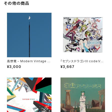
その他の商品
高野寛 - Modern Vintage Fu
「セブンスドラゴンIII code:VF
ture
D」オリジナル・サウンドトラック
¥3,000
¥3,667
&ソングス