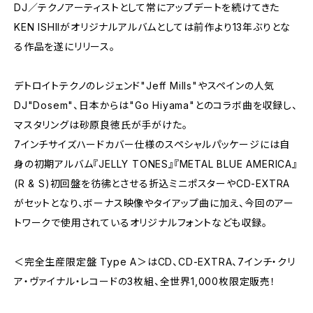
DJ／テクノアーティストとして常にアップデートを続けてきた
KEN ISHIIがオリジナルアルバムとしては前作より13年ぶりとな
る作品を遂にリリース。
デトロイトテクノのレジェンド"Jeff Mills"やスペインの人気
DJ"Dosem"、日本からは"Go Hiyama"とのコラボ曲を収録し、
マスタリングは砂原良徳氏が手がけた。
7インチサイズハードカバー仕様のスペシャルパッケージには自
身の初期アルバム『JELLY TONES』『METAL BLUE AMERICA』
(R & S)初回盤を彷彿とさせる折込ミニポスターやCD-EXTRA
がセットとなり、ボーナス映像やタイアップ曲に加え、今回のアー
トワークで使用されているオリジナルフォントなども収録。
＜完全生産限定盤 Type A＞はCD、CD-EXTRA、7インチ・クリ
ア・ヴァイナル・レコードの3枚組、全世界1,000枚限定販売！