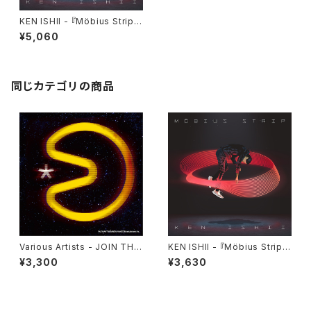
KEN ISHII - 『Möbius Strip』
【完全生産限定盤Type A】
¥5,060
同じカテゴリの商品
Various Artists - JOIN THE
KEN ISHII - 『Möbius Strip』
PAC - PAC-MAN 40th ANNI
【完全生産限定盤Type B】
¥3,300
¥3,630
VERSARY ALBUM -