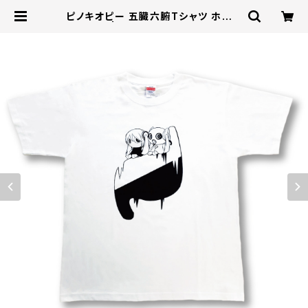
ピノキオピー 五臓六腑Tシャツ ホワイ
ト | U/M/A/A STORE