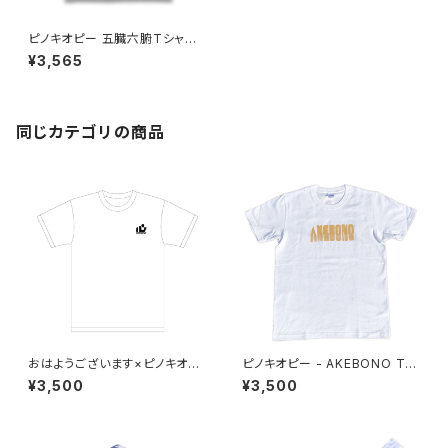
ピノキオピー 五臓六腑Tシャツ
ホワイト
¥3,565
同じカテゴリの商品
おはようございます×ピノキオピ
ピノキオピー - AKEBONO Tシ
ー×あらいやかしこ「心」Tシャツ
ャツ（白）
¥3,500
¥3,500
（ホワイト）