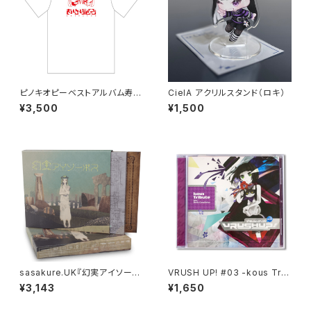
ピノキオピーベストアルバム寿リ
CielA アクリルスタンド（ロキ）
リースパーティ「ありがとう」Tシ
¥3,500
¥1,500
ャツ＋ステッカーセット
sasakure.UK『幻実アイソーポ
VRUSH UP! #03 -kous Trib
ス』【初回生産限定盤】
ute-
¥3,143
¥1,650