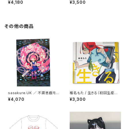
BEST ALBUM 2009-2020
リースパーティ「ありがとう」Tシ
¥4,180
¥3,500
寿
ャツ＋ステッカーセット
その他の商品
sasakure.UK ／ 不謌思戯モノ
椎名もた / 生きる（初回生産限
ユカシー【初回生産限定盤】
定盤）
¥4,070
¥3,300