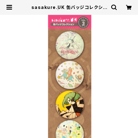
sasakure.UK 缶バッジコレクショ
ン Vol.2 | U/M/A/A STORE