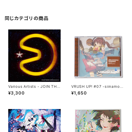
同じカテゴリの商品
Various Artists - JOIN THE
VRUSH UP! #07 -siinamota
PAC - PAC-MAN 40th ANNI
Tribute-
¥3,300
¥1,650
VERSARY ALBUM -