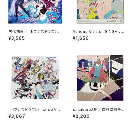
古代祐三 - 「セブンスドラゴン２
Various Artists 『GINGA vs
０２０&２０２０-Ⅱ」 初音ミク・ア
U/M/A/A presents “有象無
¥3,565
¥1,650
レンジトラックス
象”』
「セブンスドラゴンIII code:VF
sasakure.UK／摩訶摩謌モノ
D」オリジナル・サウンドトラック
モノシー
¥3,667
¥2,200
&ソングス