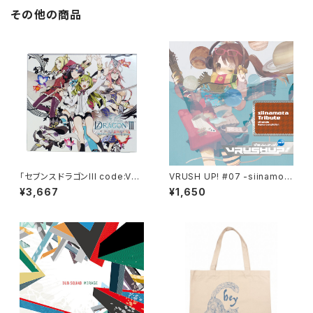
その他の商品
「セブンスドラゴンIII code:VF
VRUSH UP! #07 -siinamota
D」オリジナル・サウンドトラック
Tribute-（再発盤）
¥3,667
¥1,650
&ソングス