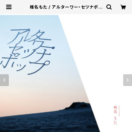
椎名もた / アルターワー・セツナポッ
プ（初回生産限定盤） | U/M/A/A ST
ORE