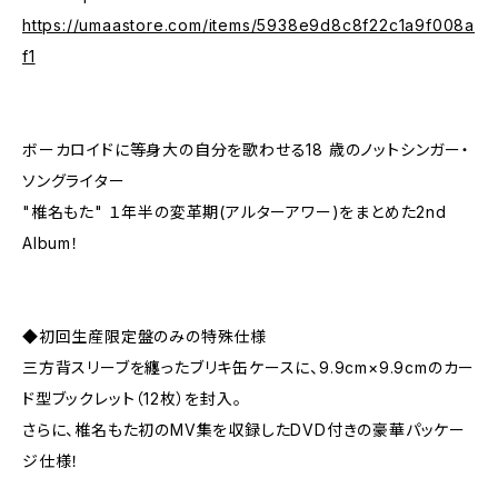
https://umaastore.com/items/5938e9d8c8f22c1a9f008a
f1
ボーカロイドに等身大の自分を歌わせる18 歳のノットシンガー・
ソングライター
"椎名もた" １年半の変革期(アルターアワー)をまとめた2nd
Album！
◆初回生産限定盤のみの特殊仕様
三方背スリーブを纏ったブリキ缶ケースに、9.9cm×9.9cmのカー
ド型ブックレット（12枚）を封入。
さらに、椎名もた初のMV集を収録したDVD付きの豪華パッケー
ジ仕様！