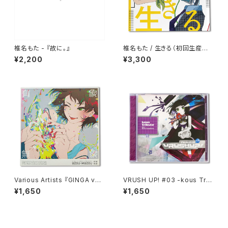
椎名もた - 『故に。』
椎名もた / 生きる（初回生産限
定盤）
¥2,200
¥3,300
Various Artists 『GINGA vs
VRUSH UP! #03 -kous Trib
U/M/A/A presents “有象無
ute-
¥1,650
¥1,650
象”』