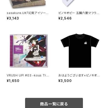
sasakure.UK『幻実アイソーポ
ピノキオピー 五臓六腑マフラー
ス』【初回生産限定盤】
タオル
¥3,143
¥2,546
VRUSH UP! #03 -kous Trib
おはようございます×ピノキオピ
ute-
ー×あらいやかしこ「心」Tシャツ
¥1,650
¥3,500
（ブラック）
商品一覧に戻る