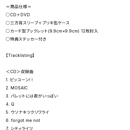
＝商品仕様＝
○CD＋DVD
○三方背スリーブ＋ブリキ缶ケース
○カード型ブックレット(9.9cm×9.9cm) 12枚封入
○特典ステッカー付き
【Tracklisting】
＜CD＞収録曲
1. ピッコーン！！
2. MOSAIC
3. パレットには君がいっぱい
4. Q
5. ウソナキツクリワライ
6. forgot me not
7. シティライツ