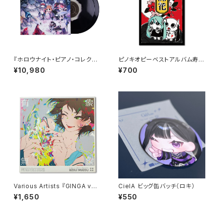
『ホロウナイト・ピアノ・コレクシ
ピノキオピーベストアルバム寿リ
ョンズ［純粋なる器ヴァリアン
リースパーティ「文明開花」メッ
¥10,980
¥700
ト］』 / Hollow Knight Piano
セージカード
Collections (2xLP Vinyl Re
cord) [Pure Vessel Variant]
Various Artists 『GINGA vs
CielA ビッグ缶バッチ（ロキ）
U/M/A/A presents “有象無
¥1,650
¥550
象”』