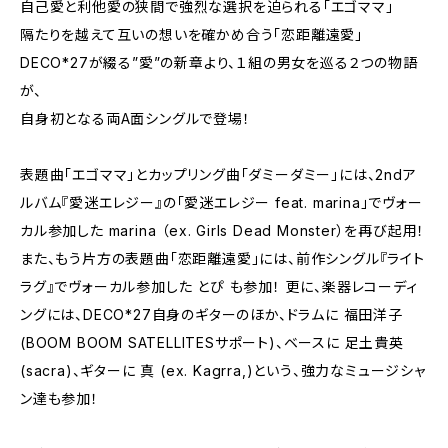
自己愛と利他愛の狭間で強烈な選択を迫られる「エゴママ」
隔たりを越えて互いの想いを確かめ合う「恋距離遠愛」
DECO*27が綴る”愛”の新章より、１組の男女を巡る２つの物語
が、
自身初となる両A面シングルで登場！
表題曲「エゴママ」とカップリング曲「ダミーダミー」には、2ndア
ルバム『愛迷エレジー』の「愛迷エレジー feat. marina」でヴォー
カル参加した marina （ex. Girls Dead Monster）を再び起用！
また、もう片方の表題曲「恋距離遠愛」には、前作シングル『ライト
ラグ』でヴォーカル参加した とぴ も参加！ 更に、楽器レコーディ
ングには、DECO*27自身のギターのほか、ドラムに 福田洋子
(BOOM BOOM SATELLITESサポート)、ベースに 足土貴英
(sacra)、ギターに 真 (ex. Kagrra,)という、強力なミュージシャ
ン達も参加！