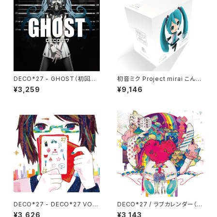
DECO*27 - GHOST（初回生
初音ミク Project mirai こんぷ
産限定盤）
り〜と
¥3,259
¥9,146
DECO*27 - DECO*27 VOC
DECO*27 / ラブカレンダー（初
ALOID COLLECTION 200
回生産限定盤）
¥3,626
¥3,143