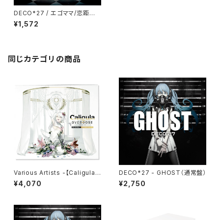
DECO*27 / エゴママ/恋距離
遠愛（初回生産限定盤）
¥1,572
同じカテゴリの商品
Various Artists -【Caligula
DECO*27 - GHOST（通常盤）
Overdose/カリギュラ オーバ
¥4,070
¥2,750
ードーズ OriginalSoundtrac
k】