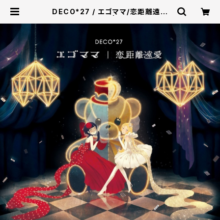
DECO*27 / エゴママ/恋距離遠愛
（初回生産限定盤） | U/M/A/A STO
RE