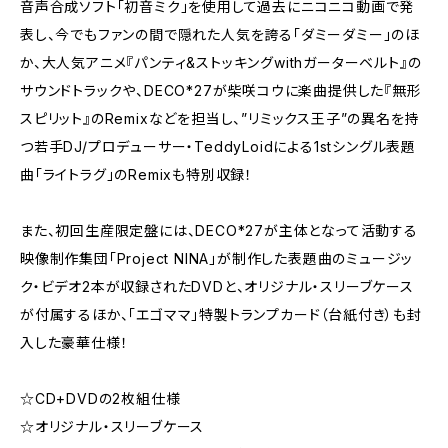
音声合成ソフト「初音ミク」を使用して過去にニコニコ動画で発
表し、今でもファンの間で隠れた人気を誇る「ダミーダミー」のほ
か、大人気アニメ『パンティ&ストッキングwithガーターベルト』の
サウンドトラックや、DECO*27が柴咲コウに楽曲提供した『無形
スピリット』のRemixなどを担当し、”リミックス王子”の異名を持
つ若手DJ/プロデューサー・TeddyLoidによる1stシングル表題
曲「ライトラグ」のRemixも特別収録！
また、初回生産限定盤には、DECO*27が主体となって活動する
映像制作集団「Project NINA」が制作した表題曲のミュージッ
ク・ビデオ2本が収録されたDVDと、オリジナル・スリーブケース
が付属するほか、「エゴママ」特製トランプカード（台紙付き）も封
入した豪華仕様！
☆CD+DVDの2枚組仕様
☆オリジナル・スリーブケース