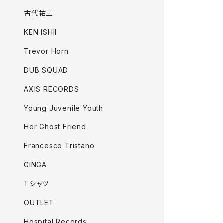
古代祐三
KEN ISHII
Trevor Horn
DUB SQUAD
AXIS RECORDS
Young Juvenile Youth
Her Ghost Friend
Francesco Tristano
GINGA
Tシャツ
OUTLET
Hospital Records