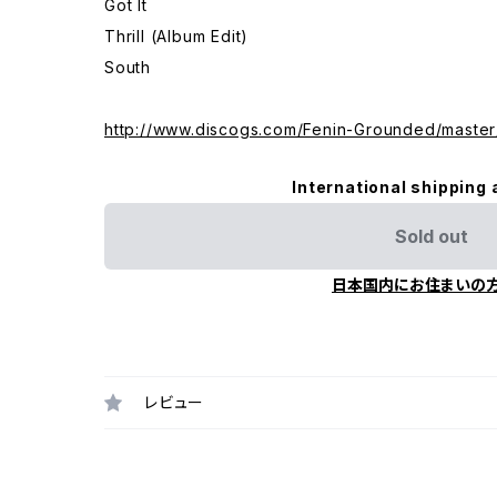
Got It
Thrill (Album Edit)
South
http://www.discogs.com/Fenin-Grounded/master
International shipping 
Sold out
日本国内にお住まいの
レビュー