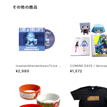
その他の商品
insaneintherainmusic『Live a
COMING DAYS / Various 
t Grillby's』 (CD)
ts feat. 初音ミク
¥2,980
¥1,572