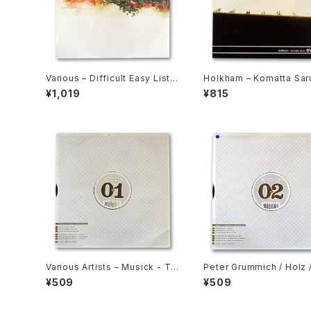
Various ‎– Difficult Easy Liste
Holkham ‎– Komatta Sar
ning (2LP)
¥1,019
¥815
Various Artists ‎– Musick - To
Peter Grummich / Holz 
Play In The Club (EP)
m ‎– Musick - To Play I
¥509
¥509
Club (EP)