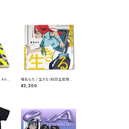
Artis
椎名もた / 生きる（初回生産限定
盤）
¥3,300