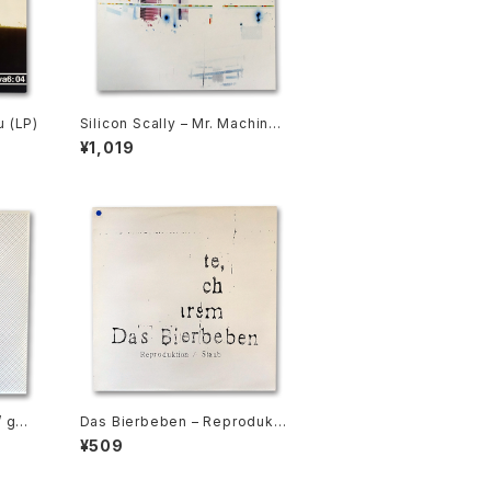
u (LP)
Silicon Scally ‎– Mr. Machine
(2LP)
¥1,019
/ gwE
Das Bierbeben ‎– Reprodukti
n The
on / Staub (12” EP)
¥509