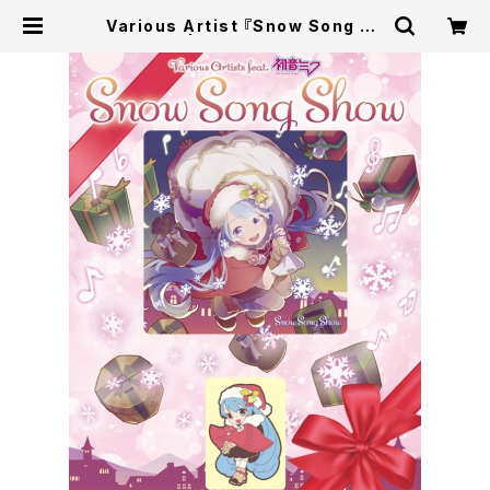
Various Artist 『Snow Song Sh
ow』 | U/M/A/A STORE