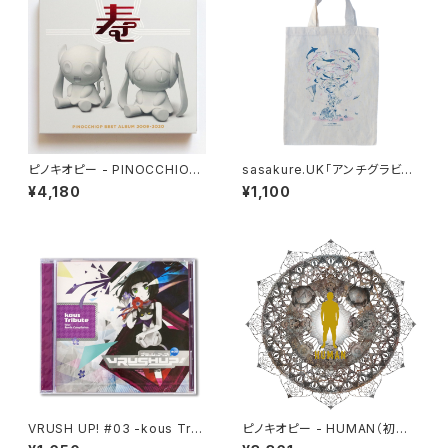
ピノキオピー - PINOCCHIOP
sasakure.UK「アンチグラビテ
BEST ALBUM 2009-2020
ィーズ」エコバッグ
¥4,180
¥1,100
寿
VRUSH UP! #03 -kous Trib
ピノキオピー - HUMAN（初回
ute-
生産限定盤）