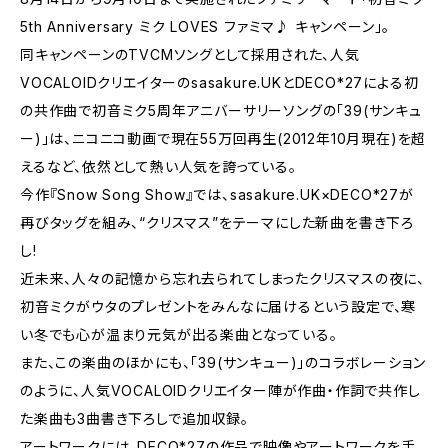
5th Anniversary ミク LOVES ファミマ♪ キャンペーン」。
同キャンペーンのTVCMソングとして採用された、人気
VOCALOIDクリエイターのsasakure.UKとDECO*27による初
の共作曲で初音ミク5周年アニバーサリーソングの「39(サンキュ
ー)」は、ニコニコ動画で現在55万回再生(2012年10月現在)を超
えるなど、依然として熱い人気を誇っている。
今作『Snow Song Show』では、sasakure.UK×DECO*27が
再びタッグを組み、“クリスマス”をテーマにした新曲を書き下ろ
し!
近未来、人々の記憶から忘れ去られてしまったクリスマスの夜に、
初音ミクがウタのプレゼントをみんなに届けるという設定で、寒
い冬でも心が温まり元気が出る楽曲となっている。
また、この楽曲のほかにも、「39(サンキュー)」のコラボレーション
のように、人気VOCALOIDクリエイター陣が作曲・作詞で共作し
た楽曲も3曲書き下ろしで追加収録。
アートワークには、DECO*27の作品で映像やアートワークを手