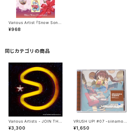
Various Artist 『Snow Song
Show』
¥968
同じカテゴリの商品
Various Artists - JOIN THE
VRUSH UP! #07 -siinamota
PAC - PAC-MAN 40th ANNI
Tribute-
¥3,300
¥1,650
VERSARY ALBUM -