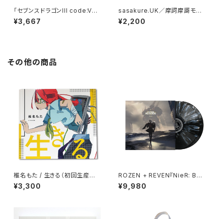
「セブンスドラゴンIII code:VF
sasakure.UK／摩訶摩謌モノ
D」オリジナル・サウンドトラック
モノシー
¥3,667
¥2,200
&ソングス
その他の商品
椎名もた / 生きる（初回生産限
ROZEN + REVEN『NieR: Bec
定盤）
ome as Gods』（2枚組LP）
¥3,300
¥9,980