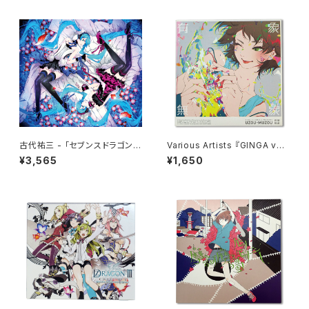
古代祐三 - 「セブンスドラゴン２
Various Artists 『GINGA vs
０２０&２０２０-Ⅱ」 初音ミク・ア
U/M/A/A presents “有象無
¥3,565
¥1,650
レンジトラックス
象”』